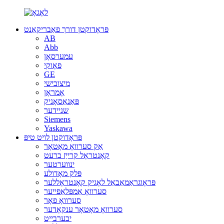
פּראָדוקטן דורך פאַבריקאַנט
AB
Abb
עמערסאָן
פאָוקי
GE
מיצובישי
אָמראָן
פּאַנאַסאָניק
שניידער
Siemens
Yaskawa
פּראָדוקטן לויט טיפּ
אַק סערוואָ מאָטאָר
קאָנטראָל קרייַז ברעט
ינווערטער
פּלק מאָדולע
פּראָוגראַמאַבאַל לאָגיק קאָנטראָללער
סערוואָ אַמפּלאַפייער
סערוואָ פאָר
סערוואָ מאָטאָר ענקאָדער
יבערבייַט