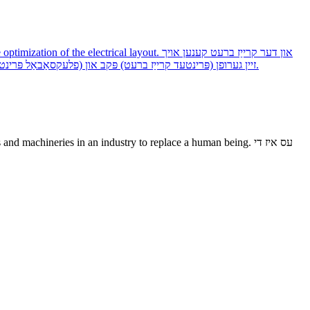
and the optimization of the electrical layout
זיין גערופן (פּרינטעד קרייַז ברעט) פּקב און (פלעקסאַבאַל פּרינטעד קרייַז ברעט) פפּק. עס זענען עטלעכע גוטע קעראַקטעריסטיקס, אַזאַ ווי הויך לינעאַר געדיכטקייַט, ליכט-וואָג, דין גרעב און גוט בענדינג און אַזוי אויף.
cesses and machineries in an industry to replace a human being