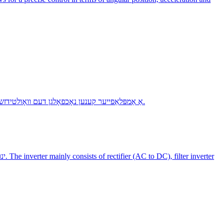
אַ אַמפּלאַפייער קענען נאָכפאָלגן דעם וואָולטידזש אָדער מאַכט פון די אַרייַנשרייַב סיגנאַל. עס באשטייט פון אַ רער אָדער טראַנזיסטאָר, אַ מאַכט טראַנספאָרמער און אנדערע עלעקטריקאַל עלעמענטן.
ינו