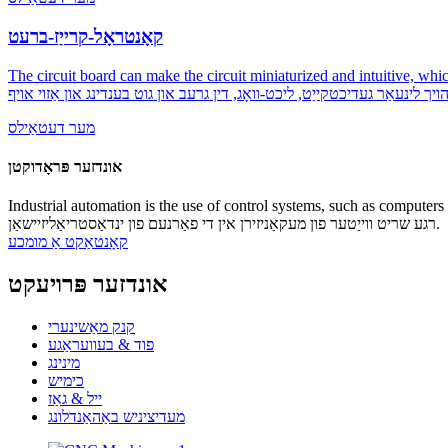
קאָנטראָל-קרייַז-ברעט
The circuit board can make the circuit miniaturized. און דער קרייַז ברעט קענען אויך
מער דעטאַילס
אונדזער פּראָדוקטן
Industrial automation is the use of control systems, such as c. עס איז די
רגע שריט ווייַטער פון מעקאַניזירן אין די פאַרנעם פון ינדאַסטריאַליזיישאַן.
קאָנטאַקט אַ מומכע
אונדזער פּרויעקט
קנק מאַשינערי
פוד & בעוועראַגע
מינינג
כימיש
ייל & גאַז
מעדיציניש באַהאַנדלונג