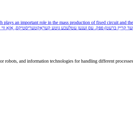
 and intuitive, which plays an important role in the mass production of fixed circuit 
omputers or robots, and information technologies for handling different pro