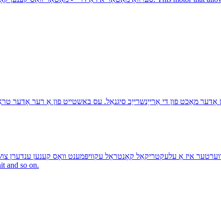
וערטער איז אַ עלעקטריקאַל קאָנטראָל עקוויפּמענט וואָס קענען ענדערן צושטעלן אָפטקייַט פון מאָטאָר צו קאָנטרא
it and so on.