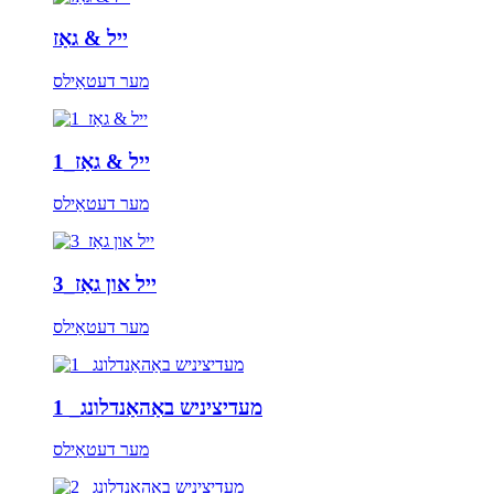
ייל & גאַז
מער דעטאַילס
ייל & גאַז_1
מער דעטאַילס
ייל און גאַז_3
מער דעטאַילס
מעדיציניש באַהאַנדלונג_ 1
מער דעטאַילס