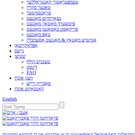
טעמפּעראַטור קאָנטראָללער
טאגער סקרין
טראַנסמיטער
נעאָדימיום מאַגנעט
פיטשערד מאָטאָר מאַגנעט
פּריקאַסט באַטאָנען מאַגנעט
טאָפּ מאַגנעט
אנדערע מאַגנאַץ & מאַגנעט אַסעמבליז
אַפּלאַקיישאַן
נייַעס
שטיצן
טעכניש הילף
דינסט
FAQ
וועגן אונדז
פאַבריק רייַזע
קאָנטאַקט אונדז
English
י צו אַרבעטן אין די סערוואָ סיסטעם. This motor that allows for a precise control in terms of angular position, acceleration and