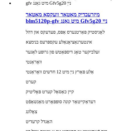
מיזרעכדיק מאָטאָר וועקסאַ מאָטאָר
blm5120p-gfv מיט גאַנג Gfv5g20 נייַ
לאָגיסטיק פּאַרטנערס אַפּס, פעדעקס און דהל
אינטערנאַציאָנאַלע עקספּרעס בנימצא
זעלביקער טאָג דיספּאַטש פון גרופּע לאַגער
וואָראַנטי
אַלע פּאַרץ נייַ מיט 12 חדשים וואָראַנטי
קערט
קיין כאַסאַל קערט פּאָליטיק
דעדאַקייטאַד קונה סופּפּאָרט מאַנשאַפֿט
צאָלונג
האַנדל קרעדיט