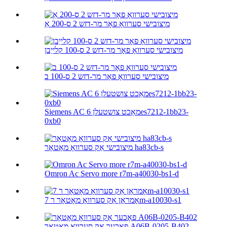
מיצובישי סערוואָ פאָר מר-דזש 2 ס-200 אַ
מיצובישי סערוואָ פאָר מר-דזש 2 ס-100 קלייַבן
מיצובישי סערוואָ פאָר מר-דזש 2 ס-100 ב
Siemens AC מאַכט צושטעלן 6es7212-1bb23-
0xb0
מיצובישי אַק סערוואָ מאָטאָר ha83cb-s
Omron Ac Servo more r7m-a40030-bs1-d
אָמראָן אַק סערוואָ מאָטאָר ר 7m-a10030-s1
פאָכער אַק סערוואָ מאָטאָר A06B-0205-B402