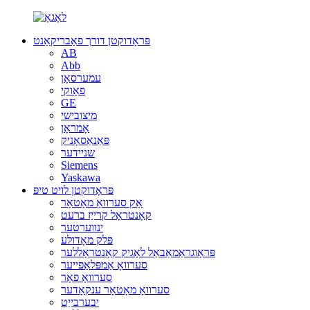
פּראָדוקטן דורך פאַבריקאַנט
AB
Abb
עמערסאָן
פאָוקי
GE
מיצובישי
אָמראָן
פּאַנאַסאָניק
שניידער
Siemens
Yaskawa
פּראָדוקטן לויט טיפּ
אַק סערוואָ מאָטאָר
קאָנטראָל קרייַז ברעט
ינווערטער
פּלק מאָדולע
פּראָוגראַמאַבאַל לאָגיק קאָנטראָללער
סערוואָ אַמפּלאַפייער
סערוואָ פאָר
סערוואָ מאָטאָר ענקאָדער
יבערבייַט