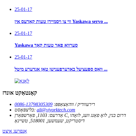
25-01-17
ווי צו ויסמיידן טעות קאָדעס אין Yaskawa servo ...
25-01-17
Yaskawa סערוואָ פאָר טעות קאָד
25-01-17
וואָס ספּעציעל באדערפענישן טאָן אנדערע מיטל ...
קאָנטאַקט אונדז
רירעוודיק / ווהאַצאַפּפּ:
0086-13798305309
ali@viyorktech.com
בליצפּאָסט:
אַדרעס:
1103, פאַרשפּאַרן C, דרום בנין, לואָ פאַנג וועג, לואָהו
דיסטריקט, שענזשען, 518001, טשיינאַ
אָנפרעג איצט