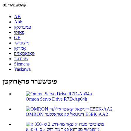
קאַטעגאָריעס
AB
Abb
עמערסאָן
פאָוקי
GE
מיצובישי
אָמראָן
פּאַנאַסאָניק
שניידער
Siemens
Yaskawa
פיטשערד פּראָדוקטן
Omron Servo Drive R7D-Ap04h
OMRON דיגיטאַל קאָנטראָללער E5EK-AA2
מיצובישי סערוואָ פאָר מר-דזש 2 ס -350 אַ