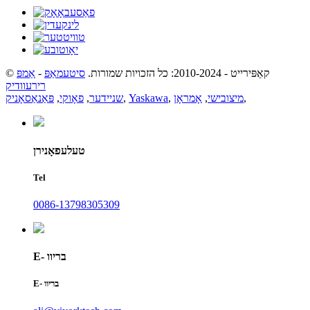
© קאַפּירייט - 2010-2024: כל הזכויות שמורות.
סיטעמאַפּ
-
אַמפּ
רירעוודיק
,
מיצובישי
,
אָמראָן
,
Yaskawa
,
שניידער
,
פאָוקי
,
פּאַנאַסאָניק
טעלעפאָנירן
Tel
0086-13798305309
E- בריוו
E- בריוו