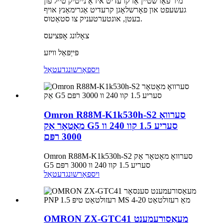
מיר פֿאַרשטיין אַז קרעדיט איז אַ נייטיק טייל פון
געשעפט און פאָרשלאָגן קרעדיט אַגרימאַנץ אויף
בעטן, אונטערטעניק צו סטאַטוס.
צאָלונג אָפּציעס
פּייַפּאַל וויזע
ויספאָרשונג
דעטאַל
Omron R88M-K1k530h-S2 סערוואָ
מאָטאָר אַק G5 סעריע 1.5 קוו 240 וו
3000 רפּם
Omron R88M-K1k530h-S2 סערוואָ מאָטאָר אַק
G5 סעריע 1.5 קוו 240 וו 3000 רפּם
ויספאָרשונג
דעטאַל
OMRON ZX-GTC41 מעאַסורעמענט