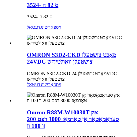
ס 82 ה -3524
ס 82 ה -3524
ויספאָרשונג
דעטאַל
OMRON S3D2-CKD מאַכט צושטעלן
24VDC צושטעלן וואָולטידזש
OMRON S3D2-CKD מאַכט צושטעלן 24VDC
צושטעלן וואָולטידזש
ויספאָרשונג
דעטאַל
Omron R88M-W10030T אַק
סעראָמאָטאָר אָן טאָרמאָז 3000 רפּם 200
וו 100 וו