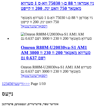
ניו אָמראָן ר 88 ם-ו 75030 וואַ-ס 1 סערוואָ
מאָטאָר 750 וואט ינק. 200 וו קייפּט
ניו אָמראָן ר 88 ם-ו 75030 וואַ-ס 1 סערוואָ מאָטאָר
750 וואט ינק. 200 וו קייפּט
ויספאָרשונג
דעטאַל
Omron R88M-U20030va-S1 AM1
AM סערוואָ מאָטאָר 200 וו 230 וו 3000
רפּם 0.637 נם
Omron R88M-U20030va-S1 AM1 AM סערוואָ
מאָטאָר 200 וו 230 וו 3000 רפּם 0.637 נם
ויספאָרשונג
דעטאַל
Page 1/10
>>
ווייַטער>
6
5
4
3
2
1
נייַעס
אונדזער שפּור, פירערשירים, יננאָאַטיאָן, פּראָדוקטן