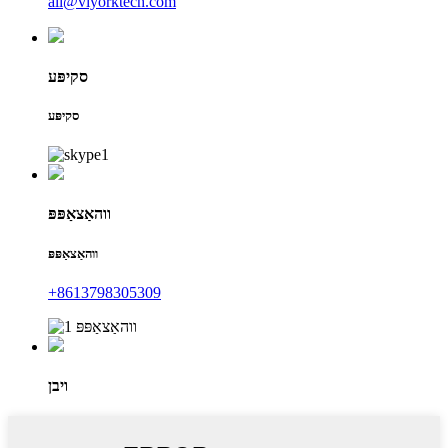
ali@viyorktech.com
סקיפּע
סקיפּע
ווהאַצאַפּפּ
ווהאַצאַפּפּ
+8613798305309
ויבן