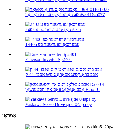
פאָכער אַק סערוואָ מאָטאָר a06B-0116-b077
עמערסאַן ינווערטער ספּ ע 2402
עמערסאָן ינווערטער ספּ 14406
Emerson Inverter Sp2401
אַבב בראַנקסינג אַפּאַראַט קיט אַפּבו -44 ק
אַבב אַנאַלאָג וואָס איז יקסטענשאַן Raio-01
Yaskawa Servo Drive sjde-04apa-oy
אָמראָן