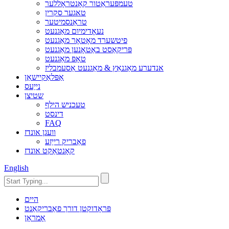
טעמפּעראַטור קאָנטראָללער
טאגער סקרין
טראַנסמיטער
נעאָדימיום מאַגנעט
פיטשערד מאָטאָר מאַגנעט
פּריקאַסט באַטאָנען מאַגנעט
טאָפּ מאַגנעט
אנדערע מאַגנאַץ & מאַגנעט אַסעמבליז
אַפּלאַקיישאַן
נייַעס
שטיצן
טעכניש הילף
דינסט
FAQ
וועגן אונדז
פאַבריק רייַזע
קאָנטאַקט אונדז
English
היים
פּראָדוקטן דורך פאַבריקאַנט
אָמראָן