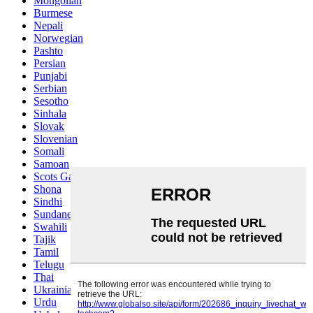
Mongolian
Burmese
Nepali
Norwegian
Pashto
Persian
Punjabi
Serbian
Sesotho
Sinhala
Slovak
Slovenian
Somali
Samoan
Scots Gaelic
Shona
Sindhi
Sundanese
Swahili
Tajik
Tamil
Telugu
Thai
Ukrainian
Urdu